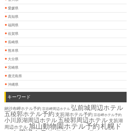
愛媛県
高知県
福岡県
佐賀県
長崎県
熊本県
大分県
宮崎県
鹿児島県
沖縄県
キーワード
弘前城周辺ホテル
納沙布岬ホテル予約
宗谷岬周辺ホテル
五稜郭ホテル予約
支笏湖ホテル予約
宗谷岬ホテル予約
五稜郭周辺ホテル
小川原湖周辺ホテル
支笏湖
旭山動物園ホテル予約
札幌ド
周辺ホテル