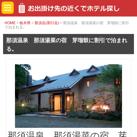
HOME
>
栃木県
>
那須岳(茶臼岳)
> 那須温泉 那須湯菜の宿 芽瑠鼓に割引
で泊まれる。
那須温泉 那須湯菜の宿 芽瑠鼓に割引で泊まれ
る。
那須温泉 那須湯菜の宿 芽