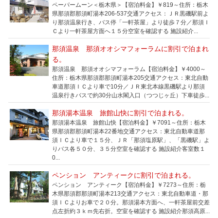
ペーパームーン＜栃木県＞【宿泊料金】￥819～住所：栃木
県那須郡那須町湯本206-537交通アクセス：ＪＲ黒磯駅前よ
り那須温泉行き、バス停「一軒茶屋」より徒歩７分／那須Ｉ
Ｃより一軒茶屋方面へ１５分空室を確認する 施設紹介...
那須温泉 那須オオシマフォーラムに割引で泊まれ
る。
那須温泉 那須オオシマフォーラム【宿泊料金】￥4000～
住所：栃木県那須郡那須町湯本205交通アクセス：東北自動
車道那須ＩＣより車で10分／ＪＲ東北本線黒磯駅より那須
温泉行きバスで約30分山水閣入口（つつじヶ丘）下車徒歩...
那須湯本温泉 旅館山快に割引で泊まれる。
那須湯本温泉 旅館山快【宿泊料金】￥7091～住所：栃木
県那須郡那須町湯本22番地交通アクセス：東北自動車道那
須ＩＣより車で１５分、ＪＲ「那須塩原駅」、「黒磯駅」よ
りバス各５０分、３５分空室を確認する 施設紹介客室数１
0...
ペンション アンティークに割引で泊まれる。
ペンション アンティーク【宿泊料金】￥7273～住所：栃
木県那須郡那須町湯本213交通アクセス：東北自動車道・那
須ＩＣよりお車で２０分。那須湯本方面へ、一軒茶屋前交差
点左折約３ｋｍ先右折。空室を確認する 施設紹介那須高原...