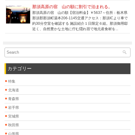
那須高原の宿 山の額に割引で泊まれる。
那須高原の宿 山の額【宿泊料金】￥5637～住所：栃木県
那須郡那須町湯本206-1145交通アクセス：那須ICより車で
約30分空室を確認する 施設紹介１日限定６組。那須御用邸
近く、自然豊かな土地に佇む隠れ宿で地元産食材を...
カテゴリー
特集
北海道
青森県
岩手県
宮城県
秋田県
山形県