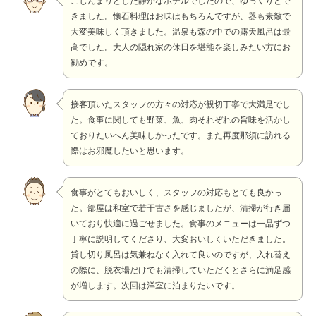
こじんまりとした静かなホテルでしたので、ゆっくりとで
きました。懐石料理はお味はもちろんですが、器も素敵で
大変美味しく頂きました。温泉も森の中での露天風呂は最
高でした。大人の隠れ家の休日を堪能を楽しみたい方にお
勧めです。
接客頂いたスタッフの方々の対応が親切丁寧で大満足でし
た。食事に関しても野菜、魚、肉それぞれの旨味を活かし
ておりたいへん美味しかったです。また再度那須に訪れる
際はお邪魔したいと思います。
食事がとてもおいしく、スタッフの対応もとても良かっ
た。部屋は和室で若干古さを感じましたが、清掃が行き届
いており快適に過ごせました。食事のメニューは一品ずつ
丁寧に説明してくださり、大変おいしくいただきました。
貸し切り風呂は気兼ねなく入れて良いのですが、入れ替え
の際に、脱衣場だけでも清掃していただくとさらに満足感
が増します。次回は洋室に泊まりたいです。