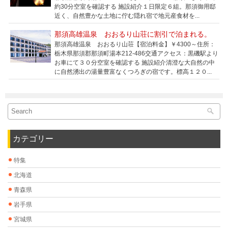
約30分空室を確認する 施設紹介１日限定６組。那須御用邸
近く、自然豊かな土地に佇む隠れ宿で地元産食材を...
那須高雄温泉 おおるり山荘に割引で泊まれる。
那須高雄温泉 おおるり山荘【宿泊料金】￥4300～住所：
栃木県那須郡那須町湯本212-486交通アクセス：黒磯駅より
お車にて３０分空室を確認する 施設紹介清澄な大自然の中
に自然湧出の湯量豊富なくつろぎの宿です。標高１２０...
カテゴリー
特集
北海道
青森県
岩手県
宮城県