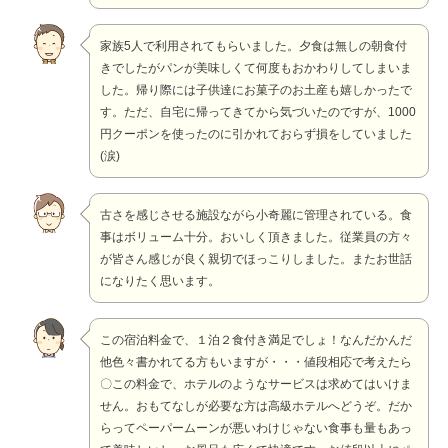
家族5人で利用されてもらいました。夕食は無しの朝食付
きでしたがパンが美味しくて何度もおかわりしてしまいま
した。帰り際には子供達にお菓子のお土産も嬉しかったで
す。ただ、自宅に帰ってきてから気づいたのですが、1000
円クーポンを使ったのに引かれておらず損をしていました
(涙)
古さを感じさせる施設ながら小奇麗に管理されている。食
事はボリューム十分。おいしく頂きました。従業員の方々
が皆さん感じが良く親切でほっこりしました。またお世話
になりたく思います。
この宿泊料金で、１泊２食付き満足でしょ！なんだかんだ
他色々書かれてる方もいますが・・・値段相応で考えたら
〇この料金で、ホテルのようなサービスは求めてはいけま
せん。おもてなしが必要な方は高級ホテルへどうぞ。だか
らってペーパームーンが悪いわけじゃない食事も量もあっ