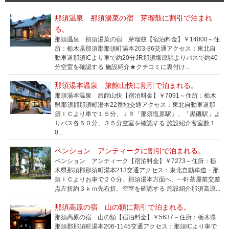
那須温泉 那須湯菜の宿 芽瑠鼓に割引で泊まれ
る。
那須温泉 那須湯菜の宿 芽瑠鼓【宿泊料金】￥14000～住
所：栃木県那須郡那須町湯本203-86交通アクセス：東北自
動車道那須ICより車で約20分JR那須塩原駅よりバスで約40
分空室を確認する 施設紹介★クチコミに裏付け...
那須湯本温泉 旅館山快に割引で泊まれる。
那須湯本温泉 旅館山快【宿泊料金】￥7091～住所：栃木
県那須郡那須町湯本22番地交通アクセス：東北自動車道那
須ＩＣより車で１５分、ＪＲ「那須塩原駅」、「黒磯駅」よ
りバス各５０分、３５分空室を確認する 施設紹介客室数１
0...
ペンション アンティークに割引で泊まれる。
ペンション アンティーク【宿泊料金】￥7273～住所：栃
木県那須郡那須町湯本213交通アクセス：東北自動車道・那
須ＩＣよりお車で２０分。那須湯本方面へ、一軒茶屋前交差
点左折約３ｋｍ先右折。空室を確認する 施設紹介那須高原...
那須高原の宿 山の額に割引で泊まれる。
那須高原の宿 山の額【宿泊料金】￥5637～住所：栃木県
那須郡那須町湯本206-1145交通アクセス：那須ICより車で