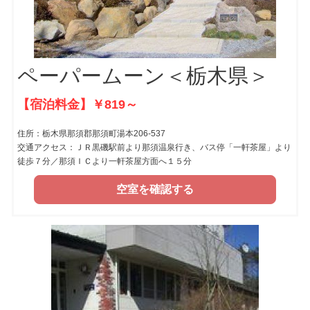
ペーパームーン＜栃木県＞
【宿泊料金】￥819～
住所：栃木県那須郡那須町湯本206-537
交通アクセス：ＪＲ黒磯駅前より那須温泉行き、バス停「一軒茶屋」より
徒歩７分／那須ＩＣより一軒茶屋方面へ１５分
空室を確認する