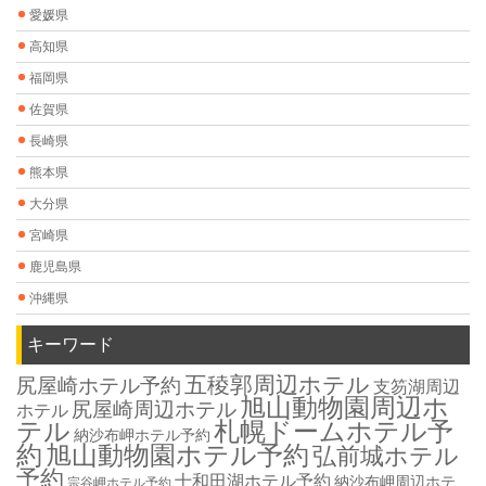
愛媛県
高知県
福岡県
佐賀県
長崎県
熊本県
大分県
宮崎県
鹿児島県
沖縄県
キーワード
五稜郭周辺ホテル
尻屋崎ホテル予約
支笏湖周辺
旭山動物園周辺ホ
尻屋崎周辺ホテル
ホテル
テル
札幌ドームホテル予
納沙布岬ホテル予約
約
旭山動物園ホテル予約
弘前城ホテル
予約
十和田湖ホテル予約
納沙布岬周辺ホテ
宗谷岬ホテル予約