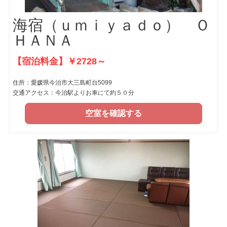
海宿（ｕｍｉｙａｄｏ） Ｏ
ＨＡＮＡ
【宿泊料金】￥2728～
住所：愛媛県今治市大三島町台5099
交通アクセス：今治駅よりお車にて約５０分
空室を確認する