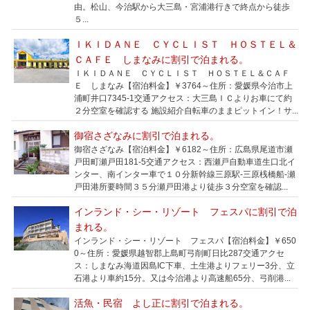
由。松山、今治駅から大三島・宮浦港行きで終点から徒歩
５...
ＩＫＩＤＡＮＥ ＣＹＣＬＩＳＴ ＨＯＳＴＥＬ＆
ＣＡＦＥ しまなみに割引で泊まれる。
ＩＫＩＤＡＮＥ ＣＹＣＬＩＳＴ ＨＯＳＴＥＬ＆ＣＡＦ
Ｅ しまなみ【宿泊料金】￥3764～住所：愛媛県今治市上
浦町井口7345-1交通アクセス：大三島ＩＣよりお車にて約
２分空室を確認する 施設紹介自転車のままピットイン！サ...
御宿さざなみに割引で泊まれる。
御宿さざなみ【宿泊料金】￥6182～住所：広島県尾道市瀬
戸田町瀬戸田181-5交通アクセス：西瀬戸自動車道生口北イ
ンター、南インター車で１０分新幹線三原駅-三原桟橋船-瀬
戸田港所要時間３５分瀬戸田港より徒歩３分空室を確認...
インランド・シー・リゾート フェスパに割引で泊
まれる。
インランド・シー・リゾート フェスパ【宿泊料金】￥650
0～住所：愛媛県越智郡上島町弓削町日比287交通アクセ
ス：しまなみ海道因島IC下車、土生港よりフェリー3分、立
石港より車約15分。又は今治港より高速船65分、弓削港...
活魚・民宿 よし正に割引で泊まれる。