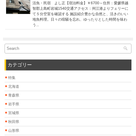
活魚・民宿 よし正【宿泊料金】￥6700～住所：愛媛県越
智郡上島町岩城1540交通アクセス：州江港よりフェリーに
て５分空室を確認する 施設紹介豊かな自然と、活きのいい
地魚料理。日々の喧騒を忘れ、ゆったりとした時間を味わ
う...
カテゴリー
特集
北海道
青森県
岩手県
宮城県
秋田県
山形県