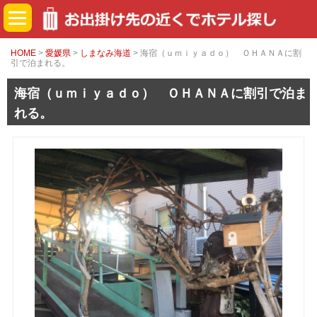
HOME
>
愛媛県
>
しまなみ海道
> 海宿（ｕｍｉｙａｄｏ） ＯＨＡＮＡに割
引で泊まれる。
海宿（ｕｍｉｙａｄｏ） ＯＨＡＮＡに割引で泊ま
れる。