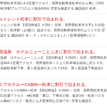
野県松本市渚2-4-5交通アクセス：長野自動車道松本ICから車にて約5
R松本駅アルプス口より徒歩約8分 空室を確認する 施設紹介 松本...
ルトレンド松本に割引で泊まれる。
トレンド松本 【宿泊料金】￥355～ 住所：長野県松本市大手1-3-33交
セス：松本駅（お城口）徒歩５分、長野自動車道松本ICより１０分 空
認する 施設紹介 Ｗｉ-ＦｉＯＫになりました！駐車場無料♪ビジ...
原温泉 ホテルニューことぶきに割引で泊まれる。
温泉 ホテルニューことぶき 【宿泊料金】￥3500～ 住所：長野県松本
辺484-1交通アクセス：長野道松本ＩＣより松本城を経由し約２５分。
央線松本駅下車、美ヶ原温泉行きバスで18分、美ヶ原温泉下車徒歩2...
ミアホテルーCABINー松本に割引で泊まれる。
アホテルーCABINー松本 【宿泊料金】￥2682～ 住所：長野県松本市深
2-31交通アクセス：●松本駅「東口」下車目の前。徒歩3分・松本バスタ
ル横●ビジネス・観光とも大変便利な立地です♪ 空室を確認す...