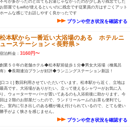
不可が多かったのと出てもお湯じゃなかったのが少しあり残念でした
お部屋でもwifiが使えるといいのに残念です従業員の方はすごくアット
ホームな感じでお話しやすく良かったです
プランや空き状況を確認する
松本駅から一番近い大浴場のある ホテルニ
ューステーション＜長野県＞
3160円〜
宿泊料金：
創業５０年の老舗ホテル◆松本駅前徒歩１分◆男女大浴場（檜風呂
有）◆長期連泊プランが好評◆ランニングステーション新設！
[口コミ] 数回利用させていただいています。松本駅から近く、立地は
最高です。大浴場がありがたい。立って使えるシャワーがお気に入
り。ウォーターサーバーが置いてあるのも入浴前後に助かります。今
回は２階のお部屋だったので、ランドリールームのお茶も便利でし
た。室内に引き出しのある棚が備え付けられているので、とても使い
勝手がよく狭さを感じません。
プランや空き状況を確認する