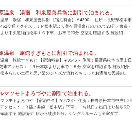
原温泉 湯宿 和泉屋善兵衛に割引で泊まれる。
温泉 湯宿 和泉屋善兵衛 【宿泊料金】￥4300～ 住所：長野県松本市
451交通アクセス：ＪＲ松本駅より美ケ原温泉行のバスで20分／東京・
より中央道経由松本ＩＣ下車、お車で20分 空室を確認する 施設紹...
原温泉 旅館すぎもとに割引で泊まれる。
温泉 旅館すぎもと 【宿泊料金】￥9546～ 住所：長野県松本市里山辺
-7交通アクセス：ＪＲ松本駅よりお車で１５分 空室を確認する 施設紹介
松本らしい土壁と黒い梁のジャズが流れるちょっとお洒落な民芸の...
ルマツモトよろづやに割引で泊まれる。
マツモトよろづや 【宿泊料金】￥2728～ 住所：長野県松本市中央1-24
通アクセス：ＪＲ篠ノ井線「松本駅」下車、「お城口」出口より徒歩5分
確認する 施設紹介 駅から徒歩５分。シングルルームも全室ダブ...