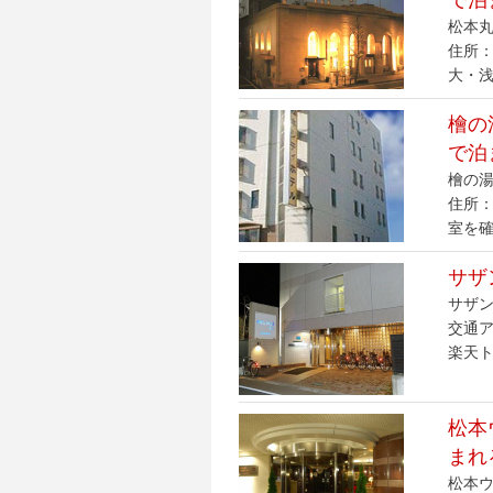
で泊
松本丸
住所：
大・浅
檜の
で泊
檜の湯
住所：
室を確
サザ
サザン
交通ア
楽天ト
松本
まれ
松本ウ