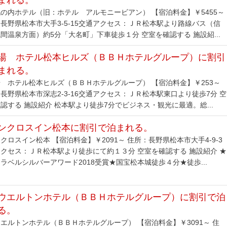
まれる。
の内ホテル（旧：ホテル アルモニービアン） 【宿泊料金】￥5455～
長野県松本市大手3-5-15交通アクセス：ＪＲ松本駅より路線バス（信
間温泉方面）約5分「大名町」下車徒歩１分 空室を確認する 施設紹...
湯 ホテル松本ヒルズ（ＢＢＨホテルグループ）に割引
まれる。
 ホテル松本ヒルズ（ＢＢＨホテルグループ） 【宿泊料金】￥253～
長野県松本市深志2-3-16交通アクセス：ＪＲ松本駅東口より徒歩7分 空
認する 施設紹介 松本駅より徒歩7分でビジネス・観光に最適。総...
ンクロスイン松本に割引で泊まれる。
クロスイン松本 【宿泊料金】￥2091～ 住所：長野県松本市大手4-9-3
クセス：ＪＲ松本駅より徒歩にて約１３分 空室を確認する 施設紹介 ★
ラベルシルバーアワード2018受賞★国宝松本城徒歩４分★徒歩...
ウエルトンホテル（ＢＢＨホテルグループ）に割引で泊
る。
エルトンホテル（ＢＢＨホテルグループ） 【宿泊料金】￥3091～ 住