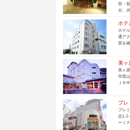
所：長
分、J
ホテ
ホテル
通アク
室を確
美ヶ
美ヶ原
市里山
ＪＲ中
プレ
プレミ
志1-
ーミナ