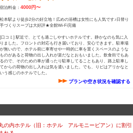
4000円〜
宿泊料金：
松本駅より徒歩2分の好立地！広めの浴槽は女性にも人気です♪日替り
手づくりスープは大好評★全館Wi-Fi完備
[口コミ] 駅近で、とても過ごしやすいホテルです。静かなのも気に入
りました。フロントの対応も行き届いており、安心できます。駐車場
が無いので、ホテル前に車寄せや一時的に車を置くスペースのような
ものがあると荷物の出し入れが楽だなとおもいました。飲食街でもあ
るので、そのための車が通ったり駐車してることもあり、路上駐車し
てからの荷物の出し入れは気を遣いました。でも、りピはアリかなと
いう感じのホテルでした。
プランや空き状況を確認する
丸の内ホテル（旧：ホテル アルモニービアン）に割引