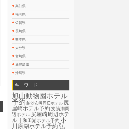
高知県
福岡県
佐賀県
長崎県
熊本県
大分県
宮崎県
鹿児島県
沖縄県
キーワード
旭山動物園ホテル
予約
尻
納沙布岬周辺ホテル
屋崎ホテル予約
支笏湖周
尻屋崎周辺ホテ
辺ホテル
小
ル
十和田湖ホテル予約
弘
川原湖ホテル予約