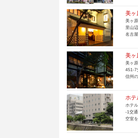
美ヶ
美ヶ原
里山辺
名古屋
美ヶ
美ヶ原
451
信州の
ホテ
ホテル
-1交
空室を