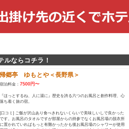
テルならコチラ！
帰郷亭 ゆもとや＜長野県＞
7500円〜
宿泊料金：
『ほっとするね、人に湯に』歴史を誇る六つのお風呂と創作料理、心
落ち着く旅の宿。
[口コミ] ご飯が沢山あり食べきれないくらいで美味しいしで良かった
です。お風呂のタオルですが部屋からの持参でなくお風呂場の脱衣所
に置かれていればもっと有難かったかも後お風呂場のシャワーが使用