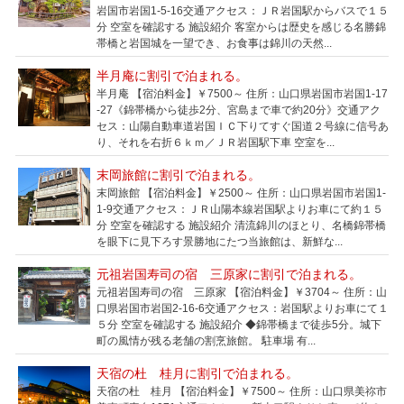
岩国市岩国1-5-16交通アクセス：ＪＲ岩国駅からバスで１５
分 空室を確認する 施設紹介 客室からは歴史を感じる名勝錦
帯橋と岩国城を一望でき、お食事は錦川の天然...
半月庵に割引で泊まれる。
半月庵 【宿泊料金】￥7500～ 住所：山口県岩国市岩国1-17
-27《錦帯橋から徒歩2分、宮島まで車で約20分》交通アク
セス：山陽自動車道岩国ＩＣ下りてすぐ国道２号線に信号あ
り、それを右折６ｋｍ／ＪＲ岩国駅下車 空室を...
末岡旅館に割引で泊まれる。
末岡旅館 【宿泊料金】￥2500～ 住所：山口県岩国市岩国1-
1-9交通アクセス：ＪＲ山陽本線岩国駅よりお車にて約１５
分 空室を確認する 施設紹介 清流錦川のほとり、名橋錦帯橋
を眼下に見下ろす景勝地にたつ当旅館は、新鮮な...
元祖岩国寿司の宿 三原家に割引で泊まれる。
元祖岩国寿司の宿 三原家 【宿泊料金】￥3704～ 住所：山
口県岩国市岩国2-16-6交通アクセス：岩国駅よりお車にて１
５分 空室を確認する 施設紹介 ◆錦帯橋まで徒歩5分。城下
町の風情が残る老舗の割烹旅館。 駐車場 有...
天宿の杜 桂月に割引で泊まれる。
天宿の杜 桂月 【宿泊料金】￥7500～ 住所：山口県美祢市