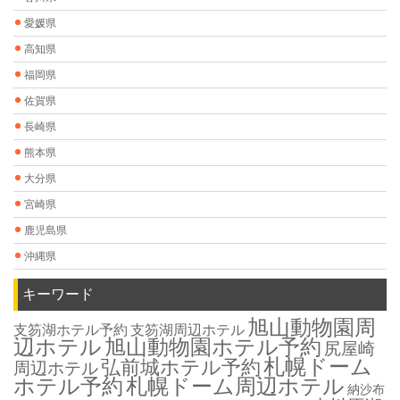
愛媛県
高知県
福岡県
佐賀県
長崎県
熊本県
大分県
宮崎県
鹿児島県
沖縄県
キーワード
旭山動物園周
支笏湖ホテル予約
支笏湖周辺ホテル
辺ホテル
旭山動物園ホテル予約
尻屋崎
札幌ドーム
弘前城ホテル予約
周辺ホテル
ホテル予約
札幌ドーム周辺ホテル
納沙布