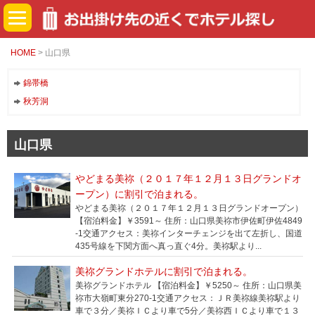
HOME
> 山口県
錦帯橋
秋芳洞
山口県
やどまる美祢（２０１７年１２月１３日グランドオ
ープン）に割引で泊まれる。
やどまる美祢（２０１７年１２月１３日グランドオープン）
【宿泊料金】￥3591～ 住所：山口県美祢市伊佐町伊佐4849
-1交通アクセス：美祢インターチェンジを出て左折し、国道
435号線を下関方面へ真っ直ぐ4分。美祢駅より...
美祢グランドホテルに割引で泊まれる。
美祢グランドホテル 【宿泊料金】￥5250～ 住所：山口県美
祢市大嶺町東分270-1交通アクセス：ＪＲ美祢線美祢駅より
車で３分／美祢ＩＣより車で5分／美祢西ＩＣより車で１３