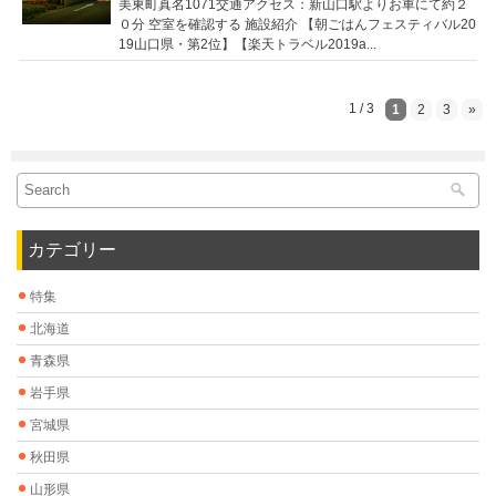
美東町真名1071交通アクセス：新山口駅よりお車にて約２
０分 空室を確認する 施設紹介 【朝ごはんフェスティバル20
19山口県・第2位】【楽天トラベル2019a...
1 / 3
1
2
3
»
カテゴリー
特集
北海道
青森県
岩手県
宮城県
秋田県
山形県